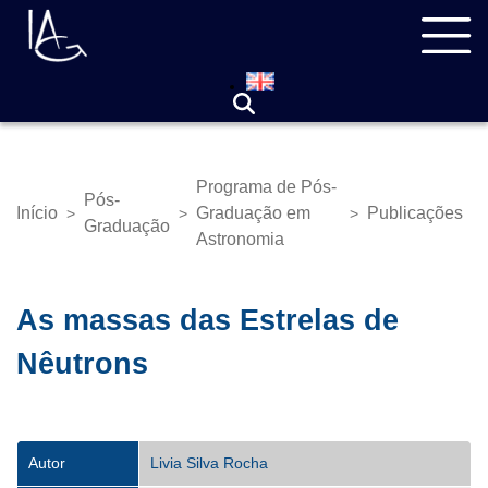
Pular
Navegação
para
principal
o
conteúdo
principal
Programa de Pós-
Pós-
Início
Graduação em
Publicações
>
>
>
Trilha
Graduação
Astronomia
de
navegação
As massas das Estrelas de
Nêutrons
Autor
Livia Silva Rocha