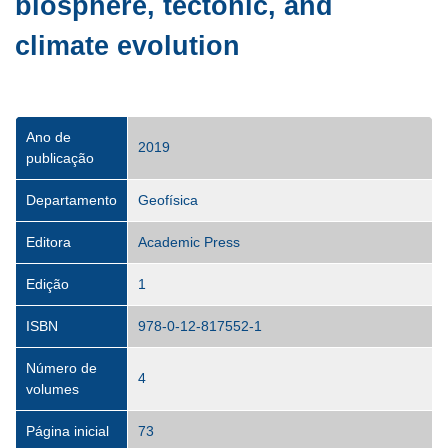
biosphere, tectonic, and
climate evolution
Ano de
2019
publicação
Departamento
Geofísica
Editora
Academic Press
Edição
1
ISBN
978-0-12-817552-1
Número de
4
volumes
Página inicial
73