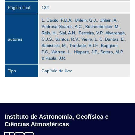
Página final
132
1. Caxito, F.D.A., Uhlein, G.J., Uhlein, A.,
Pedrosa-Soares, A.C., Kuchenbecker, M.,
Reis, H., Sial, A.N., Ferreira, V.P., Alvarenga,
autores
C.J.S., Santos, R.V., Vieira, L. C, Dantas, E.,
Babisnski, M., Trindade, R.I.F., Boggiani,
P.C., Warren, L., Hippertt, J.P., Sotero, M.P.
& Paula, J.R.
Tipo
Capítulo de livro
Instituto de Astronomia, Geofísica e
Ciências Atmosféricas