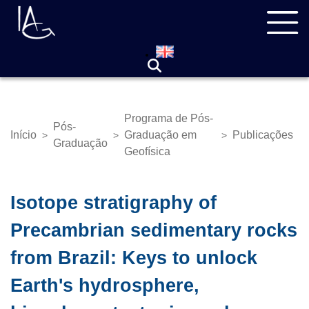
Pular
Navegação
para
principal
o
conteúdo
principal
Programa de Pós-
Pós-
Início
Graduação em
Publicações
>
>
>
Trilha
Graduação
Geofísica
de
navegação
Isotope stratigraphy of
Precambrian sedimentary rocks
from Brazil: Keys to unlock
Earth's hydrosphere,