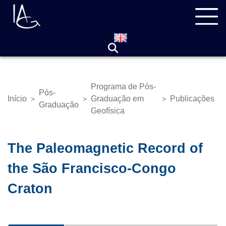
Pular
Navegação
para
principal
o
conteúdo
principal
Programa de Pós-
Pós-
Início
Graduação em
Publicações
>
>
>
Trilha
Graduação
Geofísica
de
navegação
The Paleomagnetic Record of
the São Francisco-Congo
Craton