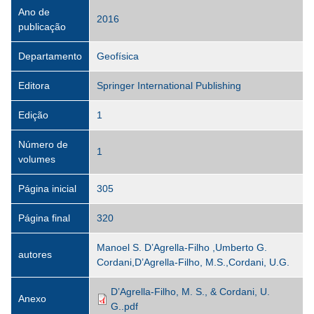
Ano de
2016
publicação
Departamento
Geofísica
Editora
Springer International Publishing
Edição
1
Número de
1
volumes
Página inicial
305
Página final
320
Manoel S. D’Agrella-Filho ,Umberto G.
autores
Cordani,D’Agrella-Filho, M.S.,Cordani, U.G.
D’Agrella-Filho, M. S., & Cordani, U.
Anexo
G..pdf