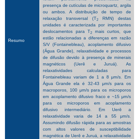
presença de cutículas de microquartz, argila
ou ambos. A distribuição de tempo de
relaxação transversal (T
RMN) destas
2
unidades é caracterizada por importantes
deslocamentos para T
mais curtos, que
2
estão relacionadas a diferenças em razão
Resumo
S/V (Fontainebleau), acoplamento difusivo
(Água Grande), relaxatividade e processos
de difusão devido à presença de minerais
magnéticos (Uerê e Juruá). As
relaxatividades calculadas para
Fontainebleau variam de 1 a 8 μm/s. Em
Água Grande ela é 32-43 μm/s para os
macroporos, 100 μm/s para os microporos
em acoplamento difusivo fraco e ~15 μm/s
para os microporos em acoplamento
difusivo intermediário. Em Uerê a
relaxatividade varia de 14 a 55 μm/s.
Assumindo difusão rápida para as amostras
com altos valores de susceptibilidade
magnética de Uerê e Juruá, a relaxatividade