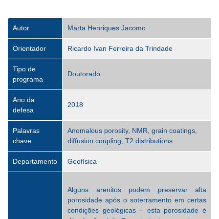
Autor
Marta Henriques Jacomo
Orientador
Ricardo Ivan Ferreira da Trindade
Tipo de
Doutorado
programa
Ano da
2018
defesa
Palavras
Anomalous porosity, NMR, grain coatings,
chave
diffusion coupling, T2 distributions
Departamento
Geofísica
Alguns arenitos podem preservar alta
porosidade após o soterramento em certas
condições geológicas – esta porosidade é