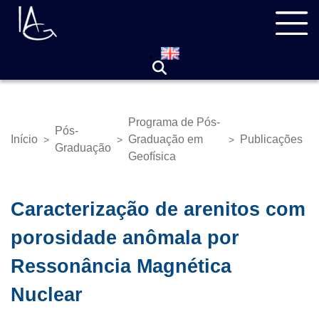
Pular
Navegação
para
principal
o
conteúdo
principal
Programa de Pós-
Pós-
Início
Graduação em
Publicações
>
>
>
Trilha
Graduação
Geofísica
de
navegação
Caracterização de arenitos com
porosidade anômala por
Ressonância Magnética
Nuclear