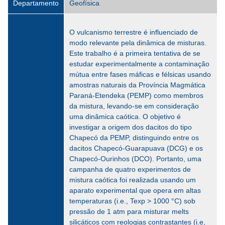
Departamento
Geofísica
O vulcanismo terrestre é influenciado de
modo relevante pela dinâmica de misturas.
Este trabalho é a primeira tentativa de se
estudar experimentalmente a contaminação
mútua entre fases máficas e félsicas usando
amostras naturais da Província Magmática
Paraná-Etendeka (PEMP) como membros
da mistura, levando-se em consideração
uma dinâmica caótica. O objetivo é
investigar a origem dos dacitos do tipo
Chapecó da PEMP, distinguindo entre os
dacitos Chapecó-Guarapuava (DCG) e os
Chapecó-Ourinhos (DCO). Portanto, uma
campanha de quatro experimentos de
mistura caótica foi realizada usando um
aparato experimental que opera em altas
temperaturas (i.e., Texp > 1000 °C) sob
pressão de 1 atm para misturar melts
silicáticos com reologias contrastantes (i.e,