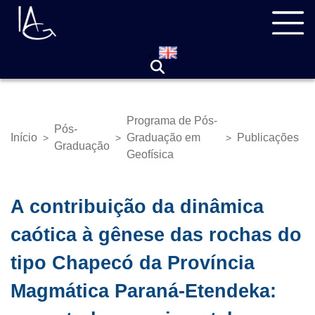
Pular
Navegação
para
principal
o
conteúdo
principal
Programa de Pós-
Pós-
Início
Graduação em
Publicações
>
>
>
Trilha
Graduação
Geofísica
de
navegação
A contribuição da dinâmica
caótica à gênese das rochas do
tipo Chapecó da Província
Magmática Paraná-Etendeka: