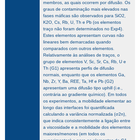
membros, as quais ocorrem por difusão. Os
graus de contaminação mais elevados nas
fases máficas são observados para SiO2,
K2O, Cs, Rb, U, Th e Pb (os elementos
traço não foram determinados no Exp4).
Estes elementos apresentam curvas não
lineares bem demarcadas quando
comparados com outros elementos.
Relativamente às análises de traços, o
grupo de elementos V, Sc, Sr, Cs, Rb, U e
Th (G1) apresenta perfis de difusão
normais, enquanto que os elementos Ga,
Nb, Zr, Y, Ba, REE, Ta, Hf e Pb (G2)
apresentam uma difusão tipo uphill (i.e.,
contrária ao gradiente químico). Em todos
os experimentos, a mobilidade elementar ao
longo das interfaces foi quantificada
calculando a variância normalizada (σ2n),
que indica consistentemente a ligação entre
a viscosidade e a mobilidade dos elementos
maiores/menores (em todos os