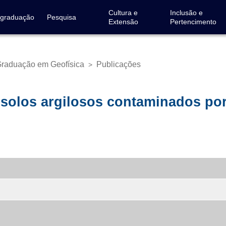
Cultura e
Inclusão e
-graduação
Pesquisa
Extensão
Pertencimento
raduação em Geofísica
Publicações
>
 solos argilosos contaminados po