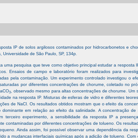
sposta IP de solos argilosos contaminados por hidrocarbonetos e ch
s, Universidade de São Paulo, SP, 134p.
a uma pesquisa que teve como objetivo principal estudar a resposta I
cos. Ensaios de campo e laboratório foram realizados para invest
cadas pela contaminação. Um experimento controlado investigou o ef
saturadas por diferentes concentrações de chorume, coletado no pr
 CaCO
, observado mesmo para altas concentrações de chorume. Um se
3
inidade na resposta IP. Misturas de esferas de vidro e diferentes teor
ações de NaCl. Os resultados obtidos mostram que o efeito da conce
mo dominante em relação ao efeito da salinidade. A concentração de
um terceiro experimento, a sensibilidade da resposta IP a presença
ente contaminadas por diferentes concentrações de tolueno. Os resul
pequeno. Ainda assim, foi possível observar uma dependência da re
do a mudanças interfaciais químicas após a adição de tolueno. Com o