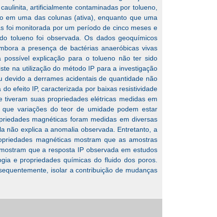
ulinita, artificialmente contaminadas por tolueno,
do em uma das colunas (ativa), enquanto que uma
nas foi monitorada por um período de cinco meses e
do tolueno foi observada. Os dados geoquímicos
bora a presença de bactérias anaeróbicas vivas
 possível explicação para o tolueno não ter sido
ste na utilização do método IP para a investigação
u devido a derrames acidentais de quantidade não
 efeito IP, caracterizada por baixas resistividade
e tiveram suas propriedades elétricas medidas em
do que variações do teor de umidade podem estar
ropriedades magnéticas foram medidas em diversas
la não explica a anomalia observada. Entretanto, a
ropriedades magnéticas mostram que as amostras
 mostram que a resposta IP observada em estudos
ogia e propriedades químicas do fluido dos poros.
sequentemente, isolar a contribuição de mudanças