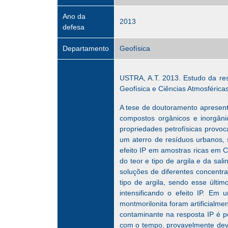
Ano da
2013
defesa
Departamento
Geofísica
USTRA, A.T. 2013. Estudo da re
Geofísica e Ciências Atmosférica
A tese de doutoramento apresent
compostos orgânicos e inorgâni
propriedades petrofísicas provo
um aterro de resíduos urbanos, 
efeito IP em amostras ricas em
do teor e tipo de argila e da sal
soluções de diferentes concentr
tipo de argila, sendo esse últi
intensificando o efeito IP. Em 
montmorilonita foram artificialm
contaminante na resposta IP é 
com o tempo, provavelmente devi