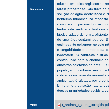
tolueno em solos argilosos na re
foram preparadas. Um fluxo de 
Resumo
solução de água deoneizada e NaC
nenhuma mudança na resposta el
comprovam que não houve mudan
tenha sido verificada tanto na
biodegradado de forma eficiente 
de uma área contaminada por BTE
estimada de solventes no solo nã
e cargabilidade e aumento da ca
laboratório. O contraste elétr
contribuindo para a anomalia ge
amostras coletadas na área. Os r
população microbiana encontrad
coletadas na zona da anomalia 
ambientais é afetada por propri
Entretanto a variação natural 
dessas propriedades devido a c
Anexo
t_andrea_t_ustra_corrigida.pd