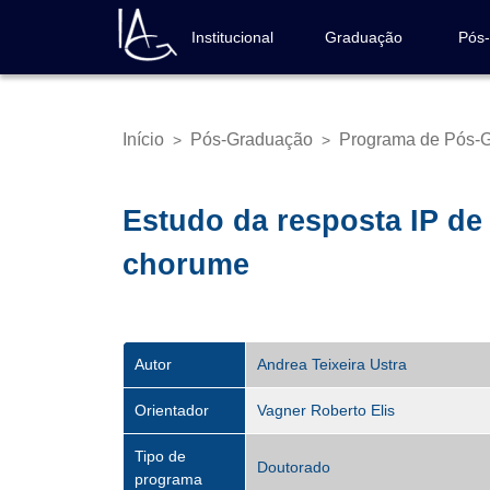
Pular
para
Institucional
Graduação
Pós
Navegação
o
principal
conteúdo
principal
Início
Pós-Graduação
Programa de Pós-G
>
>
Trilha
de
navegação
Estudo da resposta IP de
chorume
Autor
Andrea Teixeira Ustra
Orientador
Vagner Roberto Elis
Tipo de
Doutorado
programa