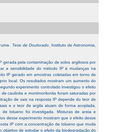
orume.
Tese de Doutorado
, Instituto de Astronomia,
P gerada pela contaminação de solos argilosos por
igar a sensibilidade do método IP à mudanças na
eito IP gerado em amostras coletadas em torno de
óprio local. Os resultados mostram um aumento do
gundo experimento controlado investigou o efeito
es de caulinita e montmorilonita foram saturadas por
ntração de sais na resposta IP depende do teor de
 sais e o teor de argila atuam de forma acoplada,
 de tolueno foi investigada. Misturas de areia e
tados desse experimento mostram que o efeito desse
sposta IP com a concentração de tolueno que muda
 objetivo de estudar o efeito da biodegradação do