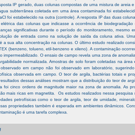
sposta IP gerado, duas colunas compostas de uma mistura de areia e ca
água subterrânea coletada em uma área contaminada foi estabeleci
l foi estabelecido na outra (controle). A resposta IP das duas colu
étrica das colunas que indicasse a ocorrência de biodegradação 
ças significativas durante o período do monitoramento, mesmo em
 solução de entrada como na solução de saída da coluna ativa. Uma
é a sua alta concentração na colunas. O último estudo realizado consi
X (benzeno, tolueno, etil-benzeno e xileno). A contaminação ocorre
o impermeabilizado. O ensaio de campo revela uma zona de anomalia do
rgabilidade normalizada. Amostras de solo foram coletadas na área 
ico observado em campo não foi observado em laboratório, sugerin
ofísica observada em campo. O teor de argila, bactérias totais e p
esultados dessas análises mostram que a distribuição do teor de argi
a foi cinco ordens de magnitude maior na zona de anomalia. As p
são mais ricas em magnetita. Os estudos realizados nessa pesquisa
edades petrofísicas como o teor de argila, teor de umidade, mineral
dessas propriedades também é esperada em ambientes dinâmicos. Con
ontaminação é uma tarefa complexa.
f