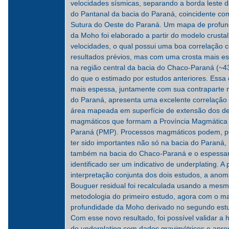
velocidades sísmicas, separando a borda leste d
do Pantanal da bacia do Paraná, coincidente co
Sutura do Oeste do Paraná. Um mapa de profun
da Moho foi elaborado a partir do modelo crustal
velocidades, o qual possui uma boa correlação 
resultados prévios, mas com uma crosta mais e
na região central da bacia do Chaco-Paraná (~4
do que o estimado por estudos anteriores. Essa 
mais espessa, juntamente com sua contraparte 
do Paraná, apresenta uma excelente correlação
área mapeada em superfície de extensão dos d
magmáticos que formam a Província Magmática
Paraná (PMP). Processos magmáticos podem, po
ter sido importantes não só na bacia do Paraná,
também na bacia do Chaco-Paraná e o espess
identificado ser um indicativo de underplating. A p
interpretação conjunta dos dois estudos, a anom
Bouguer residual foi recalculada usando a mes
metodologia do primeiro estudo, agora com o m
profundidade da Moho derivado no segundo est
Com esse novo resultado, foi possível validar a 
do underplating com dados gravimétricos e apre