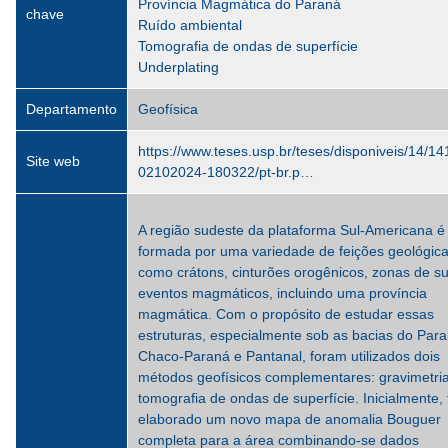
Província Magmática do Paraná
chave
Ruído ambiental
Tomografia de ondas de superfície
Underplating
Departamento
Geofísica
https://www.teses.usp.br/teses/disponiveis/14/14
Site web
02102024-180322/pt-br.p…
A região sudeste da plataforma Sul-Americana é
formada por uma variedade de feições geológica
como crátons, cinturões orogênicos, zonas de su
eventos magmáticos, incluindo uma província
magmática. Com o propósito de estudar essas
estruturas, especialmente sob as bacias do Para
Chaco-Paraná e Pantanal, foram utilizados dois
métodos geofísicos complementares: gravimetri
tomografia de ondas de superfície. Inicialmente, 
elaborado um novo mapa de anomalia Bouguer
completa para a área combinando-se dados