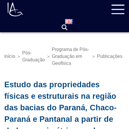
Pular
Navegação
para
principal
o
conteúdo
principal
Programa de Pós-
Pós-
Início
Graduação em
Publicações
>
>
>
Trilha
Graduação
Geofísica
de
navegação
Estudo das propriedades
físicas e estruturais na região
das bacias do Paraná, Chaco-
Paraná e Pantanal a partir de