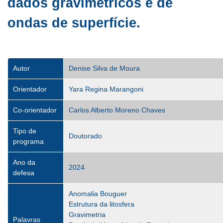
dados gravimétricos e de
ondas de superfície.
Autor
Denise Silva de Moura
Orientador
Yara Regina Marangoni
Co-orientador
Carlos Alberto Moreno Chaves
Tipo de
Doutorado
programa
Ano da
2024
defesa
Anomalia Bouguer
Estrutura da litosfera
Gravimetria
Palavras