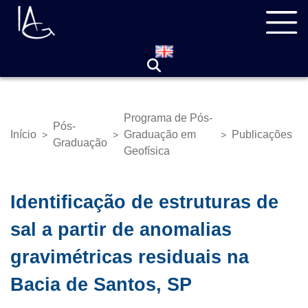
Pular
Navegação
para
principal
o
conteúdo
principal
Programa de Pós-
Pós-
Início
Graduação em
Publicações
>
>
>
Trilha
Graduação
Geofísica
de
navegação
Identificação de estruturas de
sal a partir de anomalias
gravimétricas residuais na
Bacia de Santos, SP