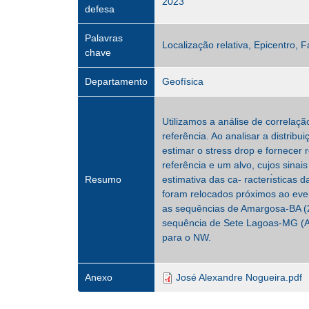
2023
defesa
Palavras
Localização relativa, Epicentro, 
chave
Departamento
Geofísica
Utilizamos a análise de correlaç
referência. Ao analisar a distrib
estimar o stress drop e fornece
referência e um alvo, cujos sinai
Resumo
estimativa das ca- racterı́sticas 
foram relocados próximos ao eve
as sequências de Amargosa-BA (2
sequência de Sete Lagoas-MG (A
para o NW.
Anexo
José Alexandre Nogueira.pdf