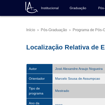
Pular
para
Institucional
Graduação
Pós
Navegação
o
principal
conteúdo
principal
Início
Pós-Graduação
Programa de Pós-G
>
>
Trilha
de
navegação
Localização Relativa de 
Autor
José Alexandre Araujo Nogueira
Orientador
Marcelo Sousa de Assumpcao
Tipo de
Mestrado
programa
Ano da