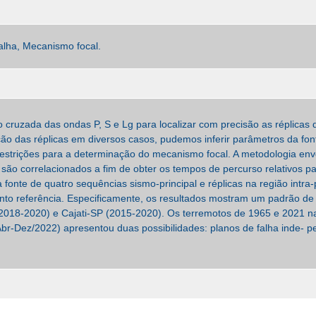
Falha, Mecanismo focal.
ão cruzada das ondas P, S e Lg para localizar com precisão as réplica
uição das réplicas em diversos casos, pudemos inferir parâmetros da fon
r restrições para a determinação do mecanismo focal. A metodologia 
s são correlacionados a fim de obter os tempos de percurso relativos 
da fonte de quatro sequências sismo-principal e réplicas na região intra
nto referência. Especificamente, os resultados mostram um padrão de
018-2020) e Cajati-SP (2015-2020). Os terremotos de 1965 e 2021 n
br-Dez/2022) apresentou duas possibilidades: planos de falha inde