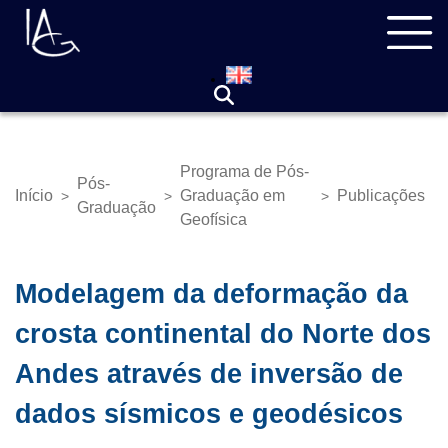
Pular
Navegação
para
principal
o
conteúdo
principal
Programa de Pós-
Pós-
Início
Graduação em
Publicações
>
>
>
Trilha
Graduação
Geofísica
de
navegação
Modelagem da deformação da
crosta continental do Norte dos
Andes através de inversão de
dados sísmicos e geodésicos