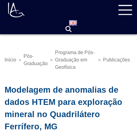
Pular
Navegação
para
principal
o
conteúdo
principal
Programa de Pós-
Pós-
Início
Graduação em
Publicações
>
>
>
Trilha
Graduação
Geofísica
de
navegação
Modelagem de anomalias de
dados HTEM para exploração
mineral no Quadrilátero
Ferrífero, MG