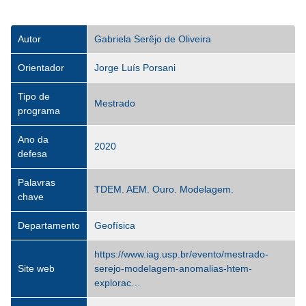
Autor
Gabriela Serêjo de Oliveira
Orientador
Jorge Luís Porsani
Tipo de
Mestrado
programa
Ano da
2020
defesa
Palavras
TDEM. AEM. Ouro. Modelagem.
chave
Departamento
Geofísica
https://www.iag.usp.br/evento/mestrado-
Site web
serejo-modelagem-anomalias-htem-
explorac…