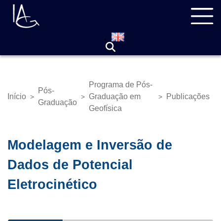
Pular
Navegação
para
principal
o
conteúdo
principal
Programa de Pós-
Pós-
Início
Graduação em
Publicações
>
>
>
Trilha
Graduação
Geofísica
de
navegação
Modelagem e Inversão de
Dados de Potencial
Eletrocinético