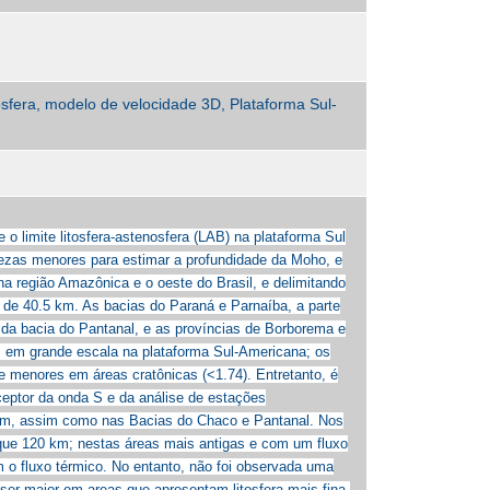
osfera, modelo de velocidade 3D, Plataforma Sul-
o limite litosfera-astenosfera (LAB) na plataforma Sul
ezas menores para estimar a profundidade da Moho, e
a região Amazônica e o oeste do Brasil, e delimitando
é de 40.5 km. As bacias do Paraná e Parnaíba, a parte
da bacia do Pantanal, e as províncias de Borborema e
 em grande escala na plataforma Sul-Americana; os
 e menores em áreas cratônicas (<1.74). Entretanto, é
eceptor da onda S e da análise de estações
0 km, assim como nas Bacias do Chaco e Pantanal. Nos
que 120 km; nestas áreas mais antigas e com um fluxo
m o fluxo térmico. No entanto, não foi observada uma
 ser maior em areas que apresentam litosfera mais fina.