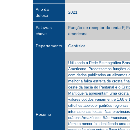
Ano da
2021
defesa
Palavras
Função de receptor da onda P, Fu
chave
americana.
Departamento
Geofísica
Utilizando a Rede Sismográfica Bras
Americana. Processamos funções do 
com dados publicados atualizamos o 
melhor a faixa estreita de crosta f
oeste da bacia do Pantanal e o Cra
Mantiqueira apresentam uma crosta 
valores obtidos variam entre 1.68 e 
difícil estabelecer padrões regionai
internacionais locais. Nas provínci
Resumo
crátons Amazônico, São Francisco, 
térmico menor foi identificada uma 
correlação clara entre o fluxo térmi