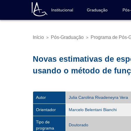
Pular
para
Institucional
Graduação
Pós
Navegação
o
principal
conteúdo
principal
Início
Pós-Graduação
Programa de Pós-G
>
>
Trilha
de
navegação
Novas estimativas de espe
usando o método de funç
Autor
Julia Carolina Rivadeneyra Vera
Orientador
Marcelo Belentani Bianchi
Tipo de
Doutorado
programa