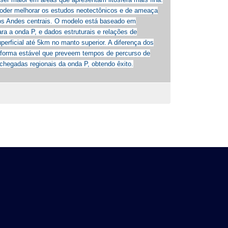
 poder melhorar os estudos neotectônicos e de ameaça
i os Andes centrais. O modelo está baseado em
ra a onda P, e dados estruturais e relações de
uperficial até 5km no manto superior. A diferença dos
aforma estável que preveem tempos de percurso de
4 chegadas regionais da onda P, obtendo êxito.