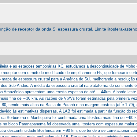
nção de receptor da onda S, espessura crustal, Limite litosfera-asten
ileira e as estações temporárias XC, estudamos a descontinuidade de Moho e 
receptor com o método modificado de empilhamento Hk, que fornece incert
mapa de espessura crustal para a América do Sul, melhorando a resolução n
ina dos Sub-Andes. A média da espessura crustal na plataforma do continente 
ton Amazônico apresentam uma crosta espessa de até ∼ 44km. A borda leste 
mais fina de ∼36 km. As razões de Vp/Vs foram estimadas pela primeira vez
1.80, sendo mais altos na Bacia do Paraná e na margem costeira (at ́e 1.79),
s devido às estimativas dispersas. A LAB foi estimada a partir da função do r
as da Borborema e Mantiqueira foi confirmada uma litosfera mais fina de ∼9
e no bloco Paranapanema foi observada uma litosfera com espessura maior 
outra descontinuidade litosférica em ∼90 km, que tende a se correlacionar co
co e as medidas mais profundas da LAB. Por outro lado, a sismicidade parece