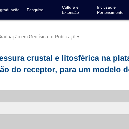
Cultura e
Inclusão e
-graduação
Pesquisa
Extensão
Pertencimento
raduação em Geofísica
Publicações
>
ssura crustal e litosférica na pl
ão do receptor, para um modelo d