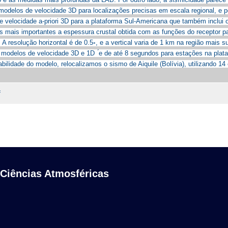
 modelos de velocidade 3D para localizações precisas em escala regional, e
e velocidade a-priori 3D para a plataforma Sul-Americana que também inclu
s mais importantes a espessura crustal obtida com as funções do receptor pa
A resolução horizontal é de 0.5◦, e a vertical varia de 1 km na região mais s
odelos de velocidade 3D e 1D ́e de até 8 segundos para estações na plat
abilidade do modelo, relocalizamos o sismo de Aiquile (Bolívia), utilizando 1
f
 Ciências Atmosféricas