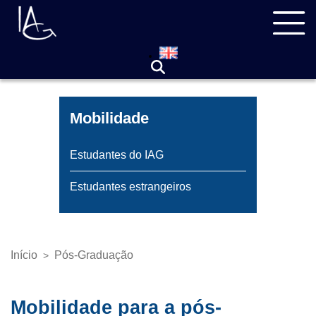
Pular
Navegação
para
principal
o
conteúdo
principal
Mobilidade
Estudantes do IAG
Estudantes estrangeiros
Início
Pós-Graduação
>
Trilha
de
navegação
Mobilidade para a pós-