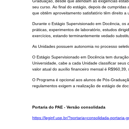
Graduação, desde que atendam às exigências estabe
seu curso. Ao final do estágio, depois de cumpridas a
que obtêm aproveitamento satisfatório têm direito a 
Durante o Estágio Supervisionado em Docência, os al
práticas, experimentos de laboratório, estudos dirig
exercícios, estando terminantemente vedado substitui
As Unidades possuem autonomia no processo seletivo
O Estágio Supervisionado em Docência tem duração 
Universidade, cabe a cada Unidade classificar seus 
valor atual do auxílio financeiro mensal é R$960,3
O Programa é opcional aos alunos de Pós-Graduaçã
regulamentos exigem a realização de estágio de doc
Portaria do PAE - Versão consolidada
https://leginf.usp.br/?portaria=consolidada-portari