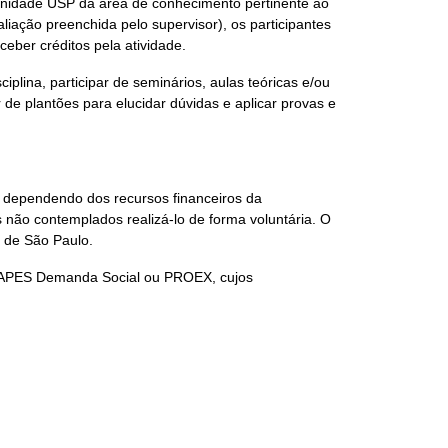
Unidade USP da área de conhecimento pertinente ao
aliação preenchida pelo supervisor), os participantes
ceber créditos pela atividade.
lina, participar de seminários, aulas teóricas e/ou
 de plantões para elucidar dúvidas e aplicar provas e
 dependendo dos recursos financeiros da
 não contemplados realizá-lo de forma voluntária. O
e de São Paulo.
 CAPES Demanda Social ou PROEX, cujos