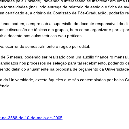
lecidas pela Unidade), devendo o interessado se inscrever em uma 
s formalidades (incluindo entrega de relatório de estágio e ficha de av
um certificado e, a critério da Comissão de Pós-Graduação, poderão re
unos podem, sempre sob a supervisão do docente responsável da discip
idos e discussão de tópicos em grupos, bem como organizar e participar
r o docente nas aulas teóricas e/ou práticas.
, ocorrendo semestralmente e regido por edital.
de 5 meses, podendo ser realizado com um auxílio financeiro mensal,
candidatos nos processos de seleção para tal recebimento, podendo os
9, sendo definido anualmente na proposta de orçamento da Universidad
o da Universidade, exceto àqueles que são contemplados por bolsa
ência.
a-gr-no-3588-de-10-de-maio-de-2005