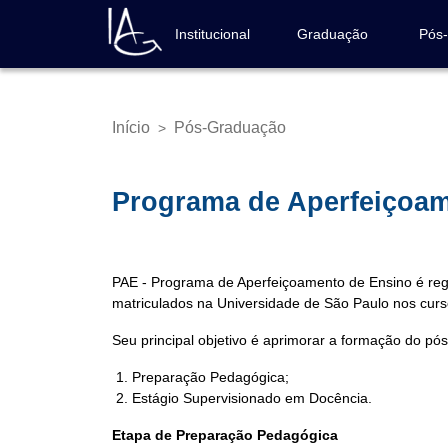
Pular
para
Institucional
Graduação
Pós
Navegação
o
principal
conteúdo
principal
Início
Pós-Graduação
>
Trilha
de
navegação
Programa de Aperfeiçoam
PAE - Programa de Aperfeiçoamento de Ensino é reg
matriculados na Universidade de São Paulo nos cur
Seu principal objetivo é aprimorar a formação do p
Preparação Pedagógica;
Estágio Supervisionado em Docência.
Etapa de Preparação Pedagógica