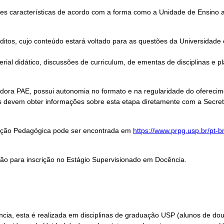
es características de acordo com a forma como a Unidade de Ensino 
itos, cujo conteúdo estará voltado para as questões da Universidade 
rial didático, discussões de curriculum, de ementas de disciplinas e
ora PAE, possui autonomia no formato e na regularidade do ofereci
s devem obter informações sobre esta etapa diretamente com a Secre
aração Pedagógica pode ser encontrada em
https://www.prpg.usp.br/pt-
ção para inscrição no Estágio Supervisionado em Docência.
ia, esta é realizada em disciplinas de graduação USP (alunos de dou