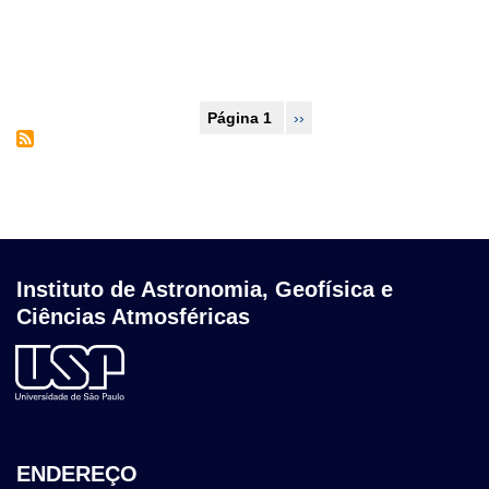
Paginação
Página 1
Próxima
››
página
Instituto de Astronomia, Geofísica e
Ciências Atmosféricas
ENDEREÇO