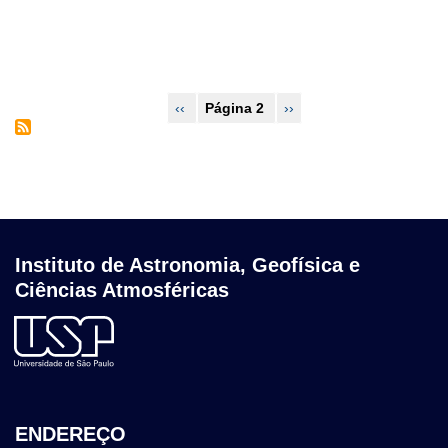
Paginação
Página
‹‹
Página 2
Próxima
››
anterior
página
Instituto de Astronomia, Geofísica e
Ciências Atmosféricas
ENDEREÇO