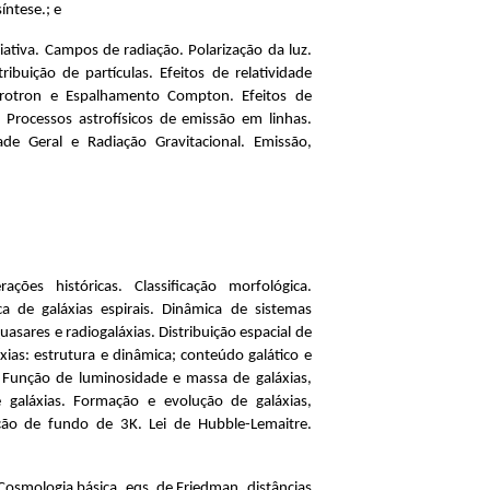
íntese.; e
iativa. Campos de radiação. Polarização da luz.
ribuição de partículas. Efeitos de relatividade
ncrotron e Espalhamento Compton. Efeitos de
s. Processos astrofísicos de emissão em linhas.
dade Geral e Radiação Gravitacional. Emissão,
ções históricas. Classificação morfológica.
a de galáxias espirais. Dinâmica de sistemas
uasares e radiogaláxias. Distribuição espacial de
xias: estrutura e dinâmica; conteúdo galático e
. Função de luminosidade e massa de galáxias,
 galáxias. Formação e evolução de galáxias,
ção de fundo de 3K. Lei de Hubble-Lemaitre.
Cosmologia básica, eqs. de Friedman, distâncias