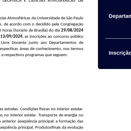
 GEOFÍSICA E CIÊNCIAS ATMOSFÉRICAS DA
Departa
ncias Atmosféricas
da Universidade de São Paulo
ue, de acordo com o decidido pela Congregação
horas (horário de Brasília) do dia
29/08/2024
a
13/09/2024
, as inscrições ao concurso público
e Livre Docente junto aos Departamentos de
respectivas áreas de conhecimento, nos termos
Inscriçã
P, e respectivos programas que seguem:
 estrelas. Condições físicas no interior estelar.
s no interior estelar. Transporte de energia no
ão anterior àseqüência principal: a formação das
 seqüência principal. Produtosfinais da evolução