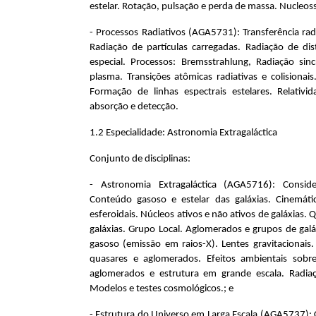
estelar. Rotação, pulsação e perda de massa. Nucleoss
- Processos Radiativos (AGA5731): Transferência rad
Radiação de partículas carregadas. Radiação de dist
especial. Processos: Bremsstrahlung, Radiação si
plasma. Transições atômicas radiativas e colisionai
Formação de linhas espectrais estelares. Relativi
absorção e detecção.
1.2 Especialidade: Astronomia Extragaláctica
Conjunto de disciplinas:
- Astronomia Extragaláctica (AGA5716): Considera
Conteúdo gasoso e estelar das galáxias. Cinemátic
esferoidais. Núcleos ativos e não ativos de galáxias. Q
galáxias. Grupo Local. Aglomerados e grupos de galá
gasoso (emissão em raios-X). Lentes gravitacionais
quasares e aglomerados. Efeitos ambientais sobre
aglomerados e estrutura em grande escala. Radia
Modelos e testes cosmológicos.; e
- Estrutura do Universo em Larga Escala (AGA5737): 