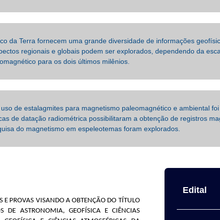
o da Terra fornecem uma grande diversidade de informações geofísic
spectos regionais e globais podem ser explorados, dependendo da esca
magnético para os dois últimos milênios.
 uso de estalagmites para magnetismo paleomagnético e ambiental fo
as de datação radiométrica possibilitaram a obtenção de registros m
quisa do magnetismo em espeleotemas foram explorados.
Edital
S E PROVAS VISANDO A OBTENÇÃO DO TÍTULO
S DE ASTRONOMIA, GEOFÍSICA E CIÊNCIAS