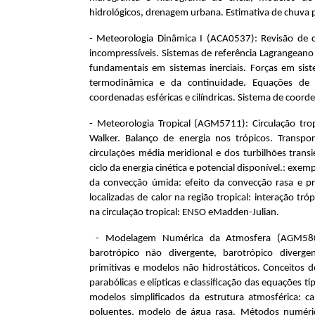
hidrológicos, drenagem urbana. Estimativa de chuva po
-
Meteorologia Dinâmica I (
ACA0537)
: Revisão de c
incompressíveis. Sistemas de referência Lagrangeano e
fundamentais em sistemas inerciais. Forças em sis
termodinâmica e da continuidade. Equações d
coordenadas esféricas e cilíndricas. Sistema de coorde
- Meteorologia Tropical (AGM5711): Circulação trop
Walker. Balanço de energia nos trópicos. Transpor
circulações média meridional e dos turbilhões transi
ciclo da energia cinética e potencial disponível.: exem
da convecção úmida: efeito da convecção rasa e p
localizadas de calor na região tropical: interação tró
na circulação tropical: ENSO eMadden-Julian.
- Modelagem Numérica da Atmosfera (AGM5801
barotrópico não divergente, barotrópico divergen
primitivas e modelos não hidrostáticos. Conceitos d
parabólicas e elípticas e classificação das equações
modelos simplificados da estrutura atmosférica: 
poluentes, modelo de água rasa. Métodos numérico