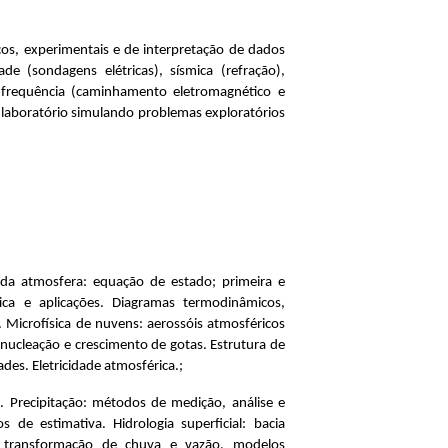
icos, experimentais e de interpretação de dados
ade (sondagens elétricas), sísmica (refração),
 frequência (caminhamento eletromagnético e
e laboratório simulando problemas exploratórios
da atmosfera: equação de estado; primeira e
ica e aplicações. Diagramas termodinâmicos,
. Microfísica de nuvens: aerossóis atmosféricos
nucleação e crescimento de gotas. Estrutura de
es. Eletricidade atmosférica.;
. Precipitação: métodos de medição, análise e
 de estimativa. Hidrologia superficial: bacia
e transformação de chuva e vazão, modelos