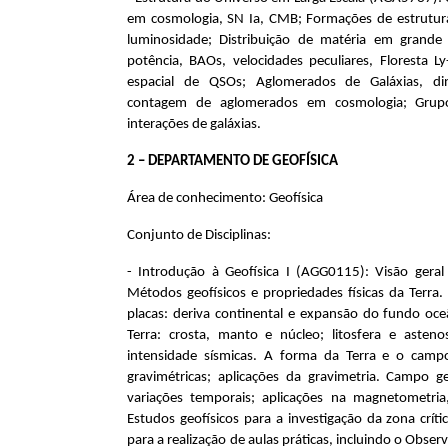
em cosmologia, SN Ia, CMB; Formações de estrutura
luminosidade; Distribuição de matéria em grande 
potência, BAOs, velocidades peculiares, Floresta Ly
espacial de QSOs; Aglomerados de Galáxias, dinâ
contagem de aglomerados em cosmologia; Grupos
interações de galáxias.
2 – DEPARTAMENTO DE GEOFÍSICA
Área de conhecimento: Geofísica
Conjunto de Disciplinas:
- Introdução à Geofísica I (AGG0115)
: Visão gera
Métodos geofísicos e propriedades físicas da Terra
placas: deriva continental e expansão do fundo oce
Terra: crosta, manto e núcleo; litosfera e asten
intensidade sísmicas. A forma da Terra e o camp
gravimétricas; aplicações da gravimetria. Campo ge
variações temporais; aplicações na magnetometri
Estudos geofísicos para a investigação da zona crít
para a realização de aulas práticas, incluindo o Obs