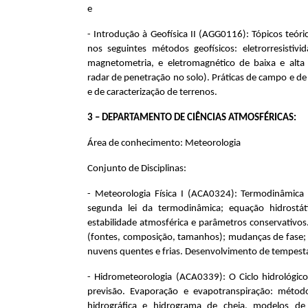
e
- Introdução à Geofísica II (AGG0116)
: Tópicos teór
nos seguintes métodos geofísicos: eletrorresistivid
magnetometria, e eletromagnético de baixa e alta
radar de penetração no solo). Práticas de campo e d
e de caracterização de terrenos.
3 – DEPARTAMENTO DE CIÊNCIAS ATMOSFÉRICAS:
Área de conhecimento: Meteorologia
Conjunto de Disciplinas:
- Meteorologia Física
I (
ACA0324)
: Termodinâmica 
segunda lei da termodinâmica; equação hidrostát
estabilidade atmosférica e parâmetros conservativos
(fontes, composição, tamanhos); mudanças de fase; 
nuvens quentes e frias. Desenvolvimento de tempestad
- Hidrometeorologia (ACA0339): O Ciclo hidrológico
previsão. Evaporação e evapotranspiração: métodos
hidrográfica e hidrograma de cheia, modelos d