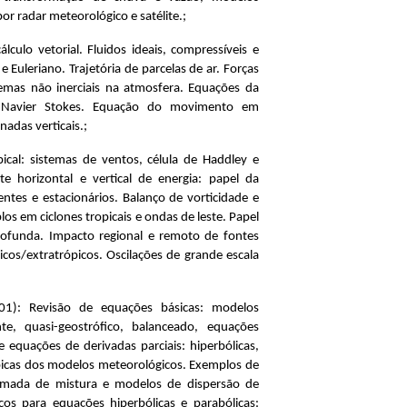
r radar meteorológico e satélite.;
álculo vetorial. Fluidos ideais, compressíveis e
 Euleriano. Trajetória de parcelas de ar. Forças
temas não inerciais na atmosfera. Equações da
e Navier Stokes. Equação do movimento em
nadas verticais.;
ical: sistemas de ventos, célula de Haddley e
te horizontal e vertical de energia: papel da
entes e estacionários. Balanço de vorticidade e
plos em ciclones tropicais e ondas de leste. Papel
rofunda. Impacto regional e remoto de fontes
picos/extratrópicos. Oscilações de grande escala
): Revisão de equações básicas: modelos
te, quasi-geostrófico, balanceado, equações
e equações de derivadas parciais: hiperbólicas,
 típicas dos modelos meteorológicos. Exemplos de
camada de mistura e modelos de dispersão de
s para equações hiperbólicas e parabólicas: