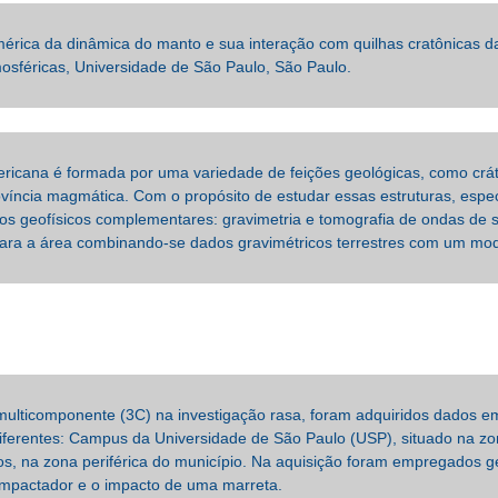
ca da dinâmica do manto e sua interação com quilhas cratônicas da li
osféricas, Universidade de São Paulo, São Paulo.
ericana é formada por uma variedade de feições geológicas, como crát
víncia magmática. Com o propósito de estudar essas estruturas, esp
dos geofísicos complementares: gravimetria e tomografia de ondas de su
ra a área combinando-se dados gravimétricos terrestres com um mode
ulticomponente (3C) na investigação rasa, foram adquiridos dados e
 diferentes: Campus da Universidade de São Paulo (USP), situado na zo
iros, na zona periférica do município. Na aquisição foram empregados
ompactador e o impacto de uma marreta.