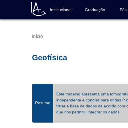
Pular
para
Institucional
Graduação
Pós
Navegação
o
principal
conteúdo
principal
Início
Trilha
de
navegação
Geofísica
Este trabalho apresenta uma tomografi
independente e concisa para ondas P c
Resumo
filtrar a base de dados de acordo com 
que nos permitiu integrar os dados.