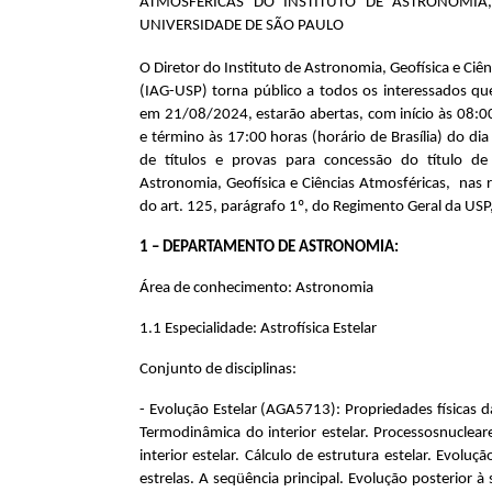
ATMOSFÉRICAS DO INSTITUTO DE ASTRONOMIA,
UNIVERSIDADE DE SÃO PAULO
O Diretor do
Instituto de Astronomia, Geofísica e Ciê
(IAG-USP) torna público a todos os interessados q
em 21/08/2024, estarão abertas, com início às 08:00 
e término às 17:00 horas (horário de Brasília) do di
de títulos e provas para concessão do título d
Astronomia, Geofísica e Ciências Atmosféricas
, nas 
do art. 125, parágrafo 1º, do Regimento Geral da US
1 – DEPARTAMENTO DE ASTRONOMIA:
Área de conhecimento: Astronomia
1.1 Especialidade: Astrofísica Estelar
Conjunto de disciplinas:
- Evolução Estelar (AGA5713): Propriedades físicas das
Termodinâmica do interior estelar. Processosnucleare
interior estelar. Cálculo de estrutura estelar. Evoluç
estrelas. A seqüência principal. Evolução posterior à