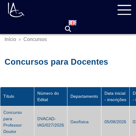
Pular
Navegação
para
principal
o
conteúdo
principal
Início
Concursos
>
Trilha
de
navegação
Concursos para Docentes
Número do
Data inicial
D
Título
Departamento
Edital
- inscrições
-
Concurso
para
DVACAD-
Geofísica
05/08/2026
0
Professor
IAG/027/2026
Doutor