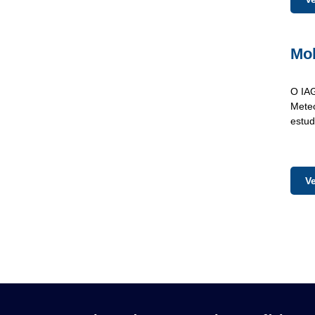
Mob
O IAG
Meteo
estud
V