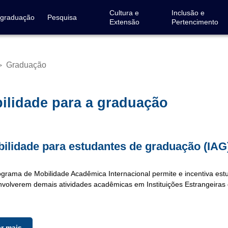
Cultura e
Inclusão e
-graduação
Pesquisa
Extensão
Pertencimento
Graduação
>
a
gação
ilidade para a graduação
ilidade para estudantes de graduação (IAG
grama de Mobilidade Acadêmica Internacional permite e incentiva est
volverem demais atividades acadêmicas em Instituições Estrangeiras 
er mais