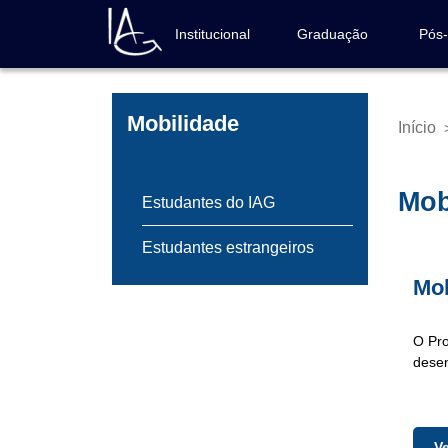
Pular
para
Institucional
Graduação
Pós
Navegação
o
principal
conteúdo
principal
Mobilidade
Início
Trilh
de
nave
Mob
Estudantes do IAG
Estudantes estrangeiros
Mob
O Pro
desen
V