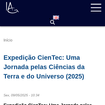
Pular
Navegação
para
principal
o
conteúdo
principal
Início
Trilha
de
navegação
Expedição CienTec: Uma
Jornada pelas Ciências da
Terra e do Universo (2025)
Sex, 09/05/2025 - 10:34