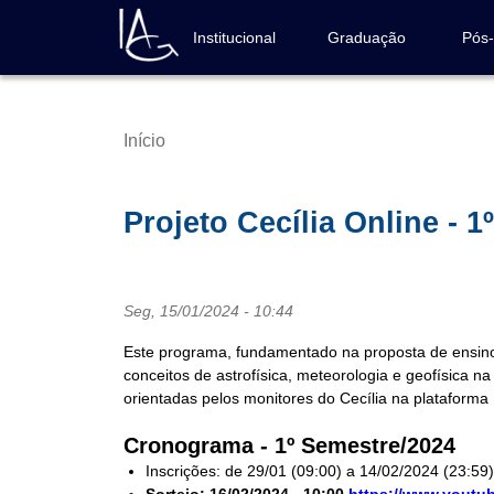
Pular
para
Institucional
Graduação
Pós
Navegação
o
principal
conteúdo
principal
Início
Trilha
de
navegação
Projeto Cecília Online - 
Seg, 15/01/2024 - 10:44
Este programa, fundamentado na proposta de ensino n
conceitos de astrofísica, meteorologia e geofísica 
orientadas pelos monitores do Cecília na plataforma 
Cronograma - 1º Semestre/2024
Inscrições: de 29/01 (09:00) a 14/02/2024 (23:59) 