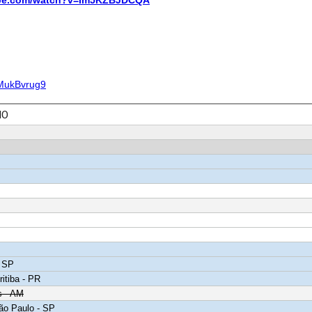
ube.com/watch?v=Im5KZBJDCQA
UMukBvrug9