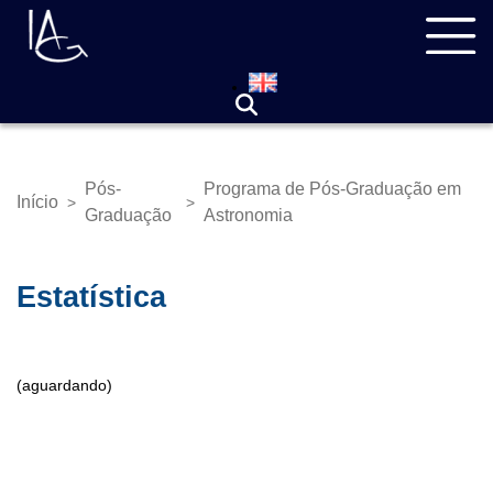
Pular
Navegação
para
principal
o
conteúdo
principal
Pós-
Programa de Pós-Graduação em
Início
>
>
Trilha
Graduação
Astronomia
de
navegação
Estatística
(aguardando)