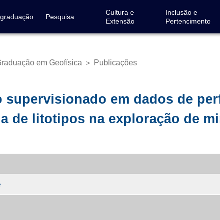
Cultura e
Inclusão e
-graduação
Pesquisa
Extensão
Pertencimento
raduação em Geofísica
Publicações
>
 supervisionado em dados de perf
a de litotipos na exploração de mi
e