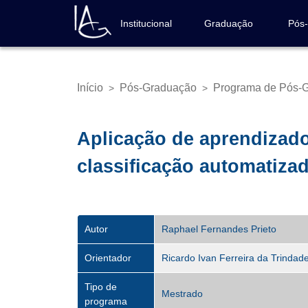
Pular
para
Institucional
Graduação
Pós
Navegação
o
principal
conteúdo
principal
Início
Pós-Graduação
Programa de Pós-G
>
>
Trilha
de
navegação
Aplicação de aprendizado
classificação automatizad
Autor
Raphael Fernandes Prieto
Orientador
Ricardo Ivan Ferreira da Trindad
Tipo de
Mestrado
programa