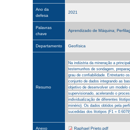
Ano da
2021
defesa
Palavras
Aprendizado de Máquina; Perfilag
chave
Departamento
Geofísica
Na indústria da mineração a princip
testemunhos de sondagem, preparaç
grau de confiabilidade. Entretanto 
conjunto de dados integrando as bas
Resumo
objetivo de desenvolver um modelo d
supervisionado, acelerando o proce
individualização de diferentes lito
minério). Os dados obtidos pela perf
sucedidas dos litotipos (F1 = 0.6079
Anexo
Raphael Prieto.pdf