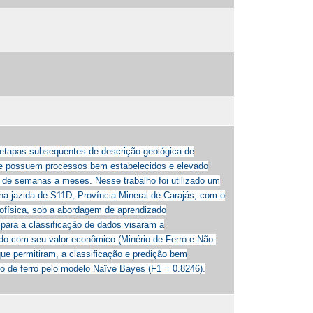
s etapas subsequentes de descrição geológica de
ue possuem processos bem estabelecidos e elevado
a de semanas a meses. Nesse trabalho foi utilizado um
na jazida de S11D, Província Mineral de Carajás, com o
eofísica, sob a abordagem de aprendizado
para a classificação de dados visaram a
rdo com seu valor econômico (Minério de Ferro e Não-
que permitiram, a classificação e predição bem
rio de ferro pelo modelo Naïve Bayes (F1 = 0.8246).