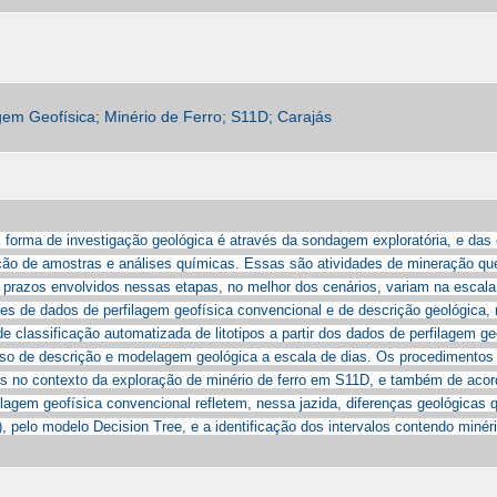
em Geofísica; Minério de Ferro; S11D; Carajás
al forma de investigação geológica é através da sondagem exploratória, e da
ão de amostras e análises químicas. Essas são atividades de mineração q
os prazos envolvidos nessas etapas, no melhor dos cenários, variam na escal
es de dados de perfilagem geofísica convencional e de descrição geológica, 
e classificação automatizada de litotipos a partir dos dados de perfilagem g
sso de descrição e modelagem geológica a escala de dias. Os procedimentos 
tipos no contexto da exploração de minério de ferro em S11D, e também de aco
ilagem geofísica convencional refletem, nessa jazida, diferenças geológicas 
), pelo modelo Decision Tree, e a identificação dos intervalos contendo miné