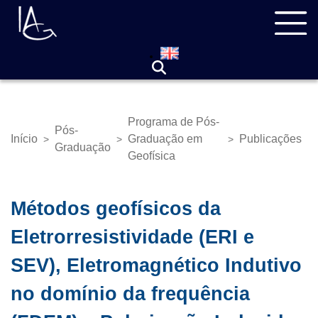
Pular
Navegação
para
principal
o
conteúdo
principal
Programa de Pós-
Pós-
Início
Graduação em
Publicações
>
>
>
Trilha
Graduação
Geofísica
de
navegação
Métodos geofísicos da
Eletrorresistividade (ERI e
SEV), Eletromagnético Indutivo
no domínio da frequência