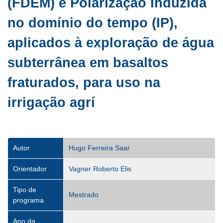
(FDEM) e Polarização Induzida
no domínio do tempo (IP),
aplicados à exploração de água
subterrânea em basaltos
fraturados, para uso na
irrigação agrí
Autor
Hugo Ferreira Saar
Orientador
Vagner Roberto Elis
Tipo de
Mestrado
programa
Ano da