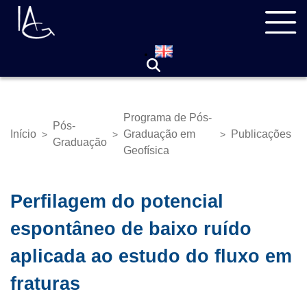
Pular
Navegação
para
principal
o
conteúdo
principal
Programa de Pós-
Pós-
Início
Graduação em
Publicações
>
>
>
Trilha
Graduação
Geofísica
de
navegação
Perfilagem do potencial
espontâneo de baixo ruído
aplicada ao estudo do fluxo em
fraturas