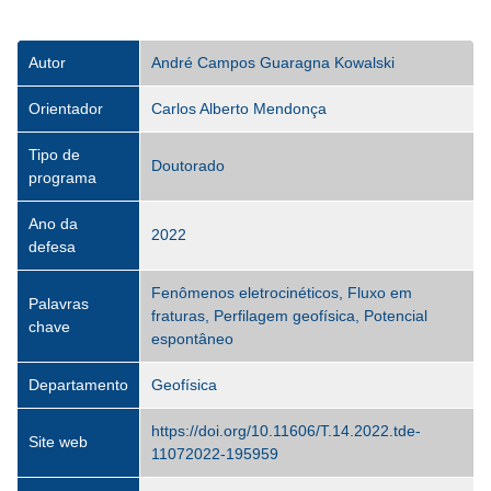
Autor
André Campos Guaragna Kowalski
Orientador
Carlos Alberto Mendonça
Tipo de
Doutorado
programa
Ano da
2022
defesa
Fenômenos eletrocinéticos, Fluxo em
Palavras
fraturas, Perfilagem geofísica, Potencial
chave
espontâneo
Departamento
Geofísica
https://doi.org/10.11606/T.14.2022.tde-
Site web
11072022-195959