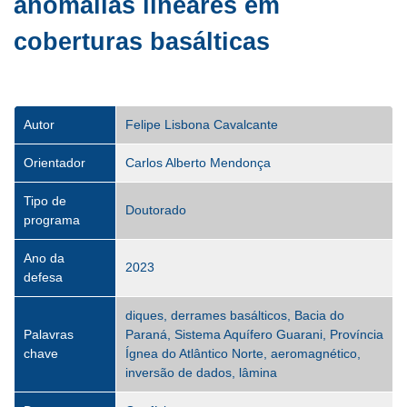
anomalias lineares em
coberturas basálticas
Autor
Felipe Lisbona Cavalcante
Orientador
Carlos Alberto Mendonça
Tipo de
Doutorado
programa
Ano da
2023
defesa
diques, derrames basálticos, Bacia do
Palavras
Paraná, Sistema Aquífero Guarani, Província
chave
Ígnea do Atlântico Norte, aeromagnético,
inversão de dados, lâmina