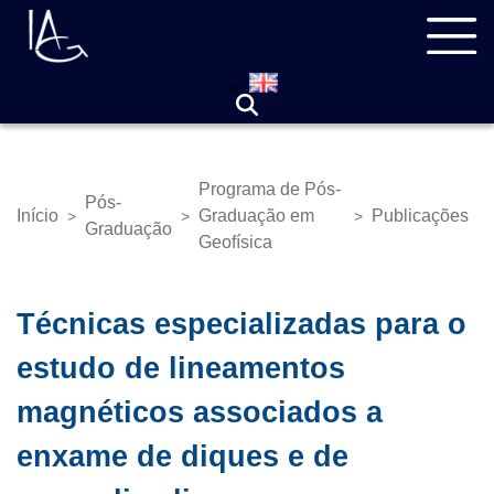
Pular
Navegação
para
principal
o
conteúdo
principal
Programa de Pós-
Pós-
Início
Graduação em
Publicações
>
>
>
Trilha
Graduação
Geofísica
de
navegação
Técnicas especializadas para o
estudo de lineamentos
magnéticos associados a
enxame de diques e de