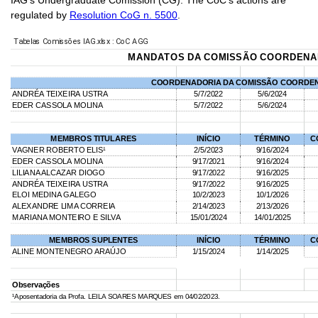
IAG's Undergraduate Comission (CG). The CoC's actions are
regulated by
Resolution CoG n. 5500
.