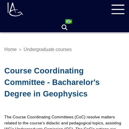
Skip
Navegação
to
principal
main
content
Home
Undergraduate courses
>
Breadcrumb
Course Coordinating
Committee - Bacharelor's
Degree in Geophysics
The Course Coordinating Committees (CoC) resolve matters
related to the course's didactic and pedagogical topics, assisting