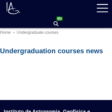
Skip
Navegação
to
principal
main
content
Home
Undergraduate courses
>
Breadcrumb
Undergraduation courses news
Instituto de Astronomia, Geofísica e