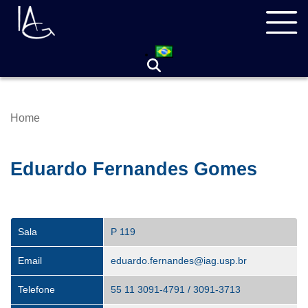
Skip
Navegação
to
principal
main
content
Home
Breadcrumb
Eduardo Fernandes Gomes
Sala
P 119
Email
eduardo.fernandes@iag.usp.br
Telefone
55 11 3091-4791 / 3091-3713