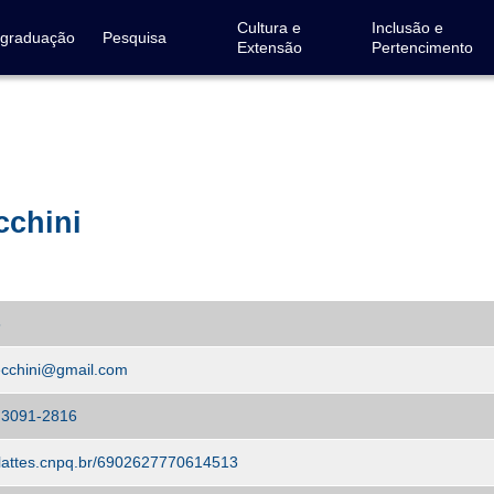
Cultura e
Inclusão e
-graduação
Pesquisa
Extensão
Pertencimento
cchini
8
ecchini@gmail.com
 3091-2816
//lattes.cnpq.br/6902627770614513