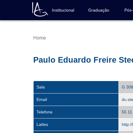
Skip
to
Institucional
Graduação
Pós
Navegação
main
principal
content
Home
Breadcrumb
Paulo Eduardo Freire Ste
Sala
G 30
Email
du.st
Telefone
55 11
Lattes
http: