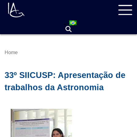
Skip
Navegação
to
principal
main
content
Home
Breadcrumb
33º SIICUSP: Apresentação de
trabalhos da Astronomia