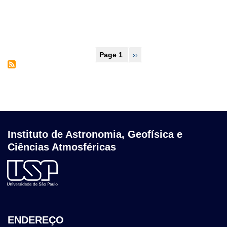
Pagination
Page 1
Next
››
page
Instituto de Astronomia, Geofísica e
Ciências Atmosféricas
ENDEREÇO