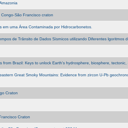
f Amazonia
f Congo-São Francisco craton
os em uma Área Contaminada por Hidrocarbonetos.
pos de Trânsito de Dados Sísmicos utilizando Diferentes lgoritmos 
 from Brazil: Keys to unlock Earth's hydrosphere, biosphere, tectonic, 
e eastern Great Smoky Mountains: Evidence from zircon U-Pb geochron
go Craton
 Francisco Craton