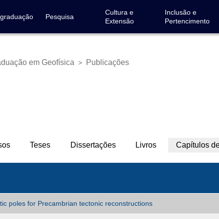
Cultura e
Inclusão e
-graduação
Pesquisa
Extensão
Pertencimento
duação em Geofísica
Publicações
>
sos
Teses
Dissertações
Livros
Capítulos de
tic poles for Precambrian tectonic reconstructions