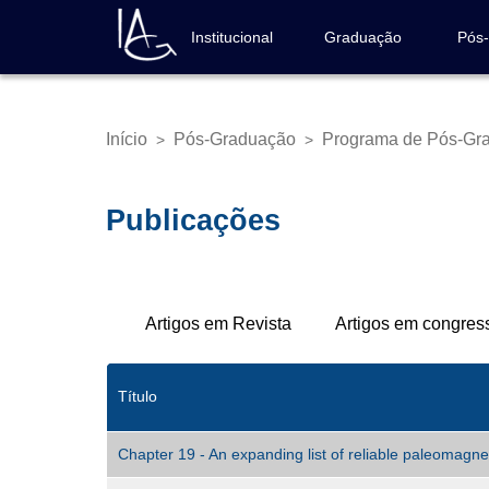
Pular
para
Institucional
Graduação
Pós
Navegação
o
principal
conteúdo
principal
Início
Pós-Graduação
Programa de Pós-Gra
>
>
Trilha
de
navegação
Publicações
Abas
Artigos em Revista
Artigos em congres
primárias
Título
Chapter 19 - An expanding list of reliable paleomagne