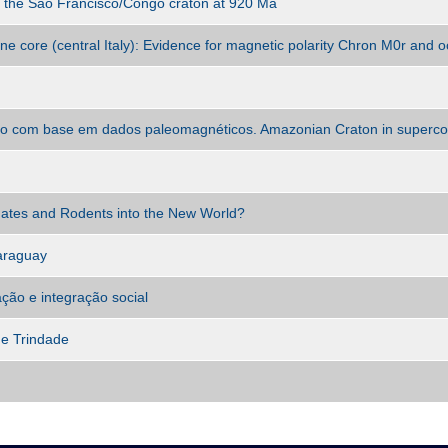
of the São Francisco/Congo craton at 920 Ma
e core (central Italy): Evidence for magnetic polarity Chron M0r and 
o com base em dados paleomagnéticos. Amazonian Craton in supercon
imates and Rodents into the New World?
Paraguay
ção e integração social
 e Trindade