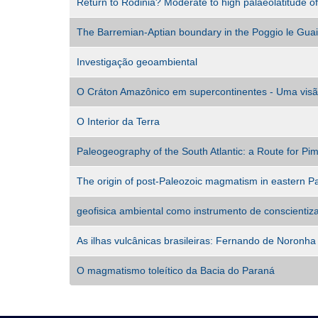
Return to Rodinia? Moderate to high palaeolatitude 
The Barremian-Aptian boundary in the Poggio le Guain
Investigação geoambiental
O Cráton Amazônico em supercontinentes - Uma visã
O Interior da Terra
Paleogeography of the South Atlantic: a Route for P
The origin of post-Paleozoic magmatism in eastern 
geofisica ambiental como instrumento de conscientiza
As ilhas vulcânicas brasileiras: Fernando de Noronha
O magmatismo toleítico da Bacia do Paraná