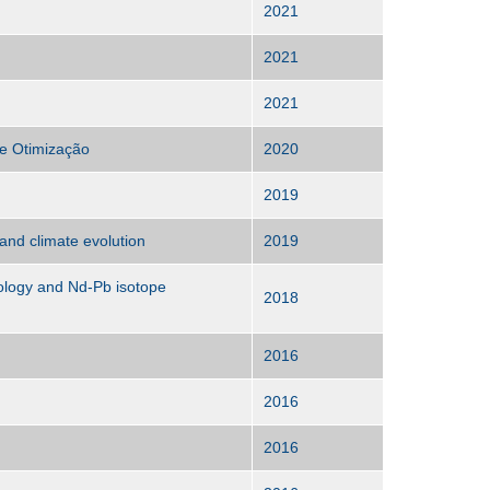
2021
2021
2021
de Otimização
2020
2019
and climate evolution
2019
ology and Nd-Pb isotope
2018
2016
2016
2016