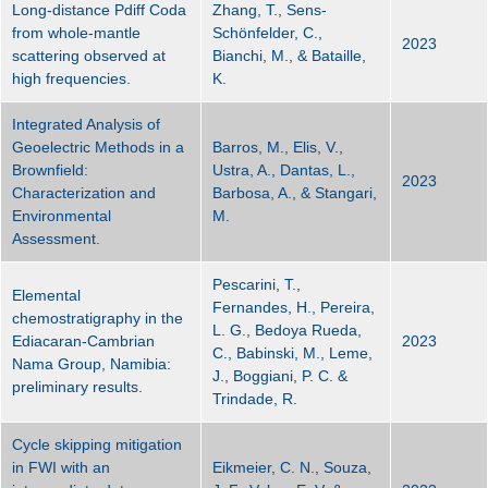
Long-distance Pdiff Coda
Zhang, T., Sens-
from whole-mantle
Schönfelder, C.,
2023
scattering observed at
Bianchi, M., & Bataille,
high frequencies.
K.
Integrated Analysis of
Geoelectric Methods in a
Barros, M., Elis, V.,
Brownfield:
Ustra, A., Dantas, L.,
2023
Characterization and
Barbosa, A., & Stangari,
Environmental
M.
Assessment.
Pescarini, T.,
Elemental
Fernandes, H., Pereira,
chemostratigraphy in the
L. G., Bedoya Rueda,
Ediacaran-Cambrian
2023
C., Babinski, M., Leme,
Nama Group, Namibia:
J., Boggiani, P. C. &
preliminary results.
Trindade, R.
Cycle skipping mitigation
in FWI with an
Eikmeier, C. N., Souza,