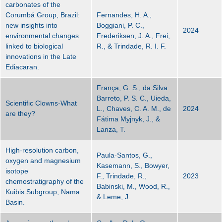
carbonates of the
Corumbá Group, Brazil:
Fernandes, H. A.,
new insights into
Boggiani, P. C.,
2024
environmental changes
Frederiksen, J. A., Frei,
linked to biological
R., & Trindade, R. I. F.
innovations in the Late
Ediacaran.
França, G. S., da Silva
Barreto, P. S. C., Uieda,
Scientific Clowns-What
L., Chaves, C. A. M., de
2024
are they?
Fátima Myjnyk, J., &
Lanza, T.
High-resolution carbon,
Paula-Santos, G.,
oxygen and magnesium
Kasemann, S., Bowyer,
isotope
F., Trindade, R.,
2023
chemostratigraphy of the
Babinski, M., Wood, R.,
Kuibis Subgroup, Nama
& Leme, J.
Basin.