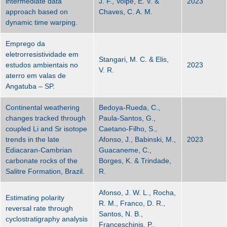
intermediate data
J. F., Volpe, E. V. &
2023
approach based on
Chaves, C. A. M.
dynamic time warping.
Emprego da
eletrorresistividade em
Stangari, M. C. & Elis,
estudos ambientais no
2023
V. R.
aterro em valas de
Angatuba – SP.
Continental weathering
Bedoya-Rueda, C.,
changes tracked through
Paula-Santos, G.,
coupled Li and Sr isotope
Caetano-Filho, S.,
trends in the late
Afonso, J., Babinski, M.,
2023
Ediacaran-Cambrian
Guacaneme, C.,
carbonate rocks of the
Borges, K. & Trindade,
Salitre Formation, Brazil.
R.
Afonso, J. W. L., Rocha,
Estimating polarity
R. M., Franco, D. R.,
reversal rate through
Santos, N. B.,
cyclostratigraphy analysis
Franceschinis, P.,