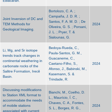
Ediacaran.
Bortolozo, C. A. ;
Campaña, J. D. R. ;
Joint Inversion of DC and
Santos, F. A. M. D. ; De
TEM Methods for
2024
Oliveira, G. S. ; Porsani,
Geological Imaging.
J. L. ; Pryer, T. &
Sialounas, G.
Bedoya-Rueda, C.,
Li, Mg, and Sr isotope
Paula-Santos, G. M.,
trends track changes in
Guacaneme, C.,
continental weathering in
Caetano-Filho, S.,
2024
carbonate rocks of the
Afonso, J., Babinski, M.,
Salitre Formation, Irecê
Kasemann, S. &
Basin.
Trindade, R.
Discussing modifications
Bianchi, M., Coelho, D.
to Station XML format to
L., Maurício, Í. C.,
accommodate the needs
Chaves, C. A., Fontes,
of mobile stations
2024
S. L., Borges, R. G.,
associated with current