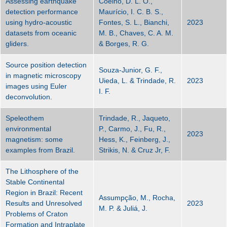
Assessing earthquake
Coelho, D. L. O.,
detection performance
Maurício, I. C. B. S.,
using hydro-acoustic
Fontes, S. L., Bianchi,
2023
datasets from oceanic
M. B., Chaves, C. A. M.
gliders.
& Borges, R. G.
Source position detection
Souza-Junior, G. F.,
in magnetic microscopy
Uieda, L. & Trindade, R.
2023
images using Euler
I. F.
deconvolution.
Speleothem
Trindade, R., Jaqueto,
environmental
P., Carmo, J., Fu, R.,
2023
magnetism: some
Hess, K., Feinberg, J.,
examples from Brazil.
Strikis, N. & Cruz Jr, F.
The Lithosphere of the
Stable Continental
Region in Brazil: Recent
Assumpção, M., Rocha,
Results and Unresolved
2023
M. P. & Juliá, J.
Problems of Craton
Formation and Intraplate