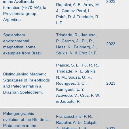
in the Avellaneda
2023
Rapalini, A. E., Arroy, M.
formation (~570 MA), la
J., Gomez-Peral, L.,
Providencia group,
Poiré, D. & Trindade, R.
Argentina.
I. F.
Speleothem
Trindade, R., Jaqueto,
environmental
P., Carmo, J., Fu, R.,
2023
magnetism: some
Hess, K., Feinberg, J.,
examples from Brazil
Stríkis, N. & Cruz Jr, F.
Piascik, S. L., Fu, R. R.,
Trindade, R. I., Strikis,
Distinguishing Magnetic
N. M., Souza, G. F.,
Signatures of Paleofloods
Rodrigues, J. C.,
2023
and Paleorainfall in a
Kamigauti, L. Y.,
Brazilian Speleothem.
Azevedo, V., Cruz, F. W.
& Jaqueto, P.
Paleogeographic
Franceschinis, P. R.,
evolution of the Río de la
Rapalini, A. E., Cukjati,
Plata craton in the
A., Bettucci, L. S.,
2023