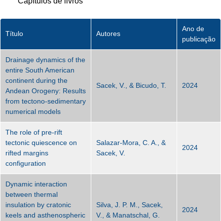
Capítulos de livros
Ano de
Título
Autores
publicação
Drainage dynamics of the
entire South American
continent during the
Sacek, V., & Bicudo, T.
2024
Andean Orogeny: Results
from tectono-sedimentary
numerical models
The role of pre-rift
tectonic quiescence on
Salazar-Mora, C. A., &
2024
rifted margins
Sacek, V.
configuration
Dynamic interaction
between thermal
insulation by cratonic
Silva, J. P. M., Sacek,
2024
keels and asthenospheric
V., & Manatschal, G.