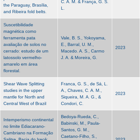
C. A. M. & França, G. S.
the Paraguay, Brasília,
L.
and Ribeira fold belts.
Suscetibilidade
magnética como
ferramenta pata
Vale, B. S., Yokoyama,
avaliação de solos no
E., Barral, U. M.,
2023
cerrado: estudo de um
Macedo. A. S., Carmo
latossolo vermelho-
J. A. & Moreira, G.
amarelo em área
florestal.
Shear Wave Splitting
Franca, G. S., de Sá, L.
studies in the upper
A., Chaves, C. A. M.,
2023
mantle for North and
Siqueira, M. A. G., &
Central West of Brazil
Condori, C.
Bedoya-Rueda, C.,
Intemperismo continental
Babinski, M., Paula-
no limite Ediacarano-
Santos, G. M.,
Cambriano na Formação
Caetano-Filho, S.,
Salitre, Bacia do Irecê:
2023