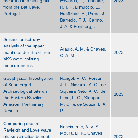
recorded in a stalagmite
Edwards, L., Trindade,
2023
from the Bat Cave,
R. I. F., Dimuccio, L.,
Portugal.
Hasözbek, A., Parés, J.,
Barredo, F. J., Carmo,
J. A. & Feinberg, J.
Seismic anisotropy
analysis of the upper
Araujo, A. M. & Chaves,
mantle under Brazil from
2023
C. A. M.
XKS wave splitting
measurements.
Geophysical Investigation
Rangel, R. C., Porsani,
of Submerged
J. L., Navarro, A. G., de
Archaeological Site on
Siqueira Neto, A. C., de
2023
the Eastern Brazilian
Lima, L. G., Stangari,
Amazon: Preliminary
M. C., & de Souza, L. A.
Results.
P.
Comparing crustal
Nascimento, A. V. S.,
Rayleigh and Love wave
Moura, D. R., Chaves,
phase velocities beneath
2023