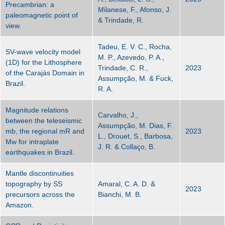
Precambrian: a
Milanese, F., Afonso, J.
paleomagnetic point of
& Trindade, R.
view.
Tadeu, E. V. C., Rocha,
SV-wave velocity model
M. P., Azevedo, P. A.,
(1D) for the Lithosphere
Trindade, C. R.,
2023
of the Carajás Domain in
Assumpção, M. & Fuck,
Brazil.
R. A.
Magnitude relations
Carvalho, J.,
between the teleseismic
Assumpção, M. Dias, F.
mb, the regional mR and
2023
L., Drouet, S., Barbosa,
Mw for intraplate
J. R. & Collaço, B.
earthquakes in Brazil.
Mantle discontinuities
topography by SS
Amaral, C. A. D. &
2023
precursors across the
Bianchi, M. B.
Amazon.