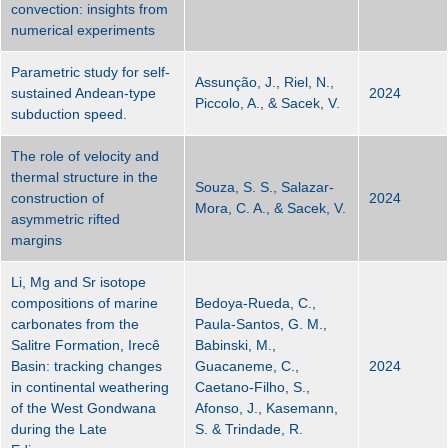
convection: insights from
numerical experiments
Parametric study for self-
Assunção, J., Riel, N.,
sustained Andean-type
2024
Piccolo, A., & Sacek, V.
subduction speed.
The role of velocity and
thermal structure in the
Souza, S. S., Salazar-
construction of
2024
Mora, C. A., & Sacek, V.
asymmetric rifted
margins
Li, Mg and Sr isotope
compositions of marine
Bedoya-Rueda, C.,
carbonates from the
Paula-Santos, G. M.,
Salitre Formation, Irecê
Babinski, M.,
Basin: tracking changes
Guacaneme, C.,
2024
in continental weathering
Caetano-Filho, S.,
of the West Gondwana
Afonso, J., Kasemann,
during the Late
S. & Trindade, R.