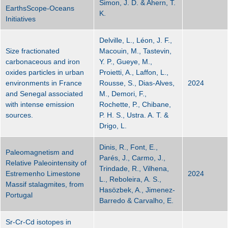
Simon, J. D. & Ahern, T.
EarthsScope-Oceans
K.
Initiatives
Delville, L., Léon, J. F.,
Size fractionated
Macouin, M., Tastevin,
carbonaceous and iron
Y. P., Gueye, M.,
oxides particles in urban
Proietti, A., Laffon, L.,
environments in France
Rousse, S., Dias-Alves,
2024
and Senegal associated
M., Demori, F.,
with intense emission
Rochette, P., Chibane,
sources.
P. H. S., Ustra. A. T. &
Drigo, L.
Dinis, R., Font, E.,
Paleomagnetism and
Parés, J., Carmo, J.,
Relative Paleointensity of
Trindade, R., Vilhena,
Estremenho Limestone
2024
L., Reboleira, A. S.,
Massif stalagmites, from
Hasözbek, A., Jimenez-
Portugal
Barredo & Carvalho, E.
Sr-Cr-Cd isotopes in