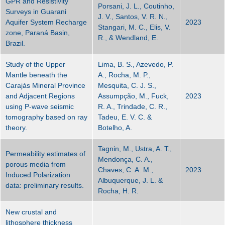
GPR and Resistivity
Porsani, J. L., Coutinho,
Surveys in Guarani
J. V., Santos, V. R. N.,
Aquifer System Recharge
2023
Stangari, M. C., Elis, V.
zone, Paraná Basin,
R., & Wendland, E.
Brazil.
Study of the Upper
Lima, B. S., Azevedo, P.
Mantle beneath the
A., Rocha, M. P.,
Carajás Mineral Province
Mesquita, C. J. S.,
and Adjacent Regions
Assumpção, M., Fuck,
2023
using P-wave seismic
R. A., Trindade, C. R.,
tomography based on ray
Tadeu, E. V. C. &
theory.
Botelho, A.
Tagnin, M., Ustra, A. T.,
Permeability estimates of
Mendonça, C. A.,
porous media from
Chaves, C. A. M.,
2023
Induced Polarization
Albuquerque, J. L. &
data: preliminary results.
Rocha, H. R.
New crustal and
lithosphere thickness