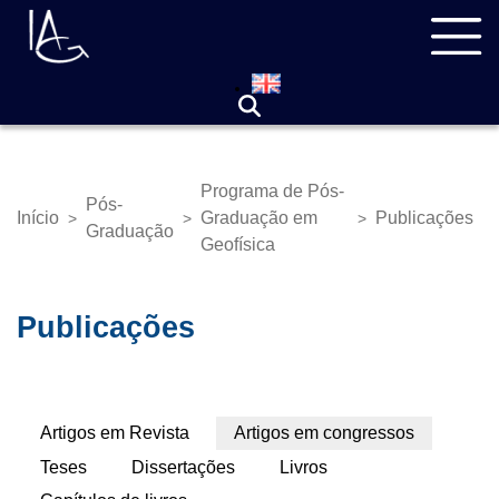
Pular
Navegação
para
principal
o
conteúdo
principal
Programa de Pós-
Pós-
Início
Graduação em
Publicações
>
>
>
Trilha
Graduação
Geofísica
de
navegação
Publicações
Abas
Artigos em Revista
Artigos em congressos
(aba
primárias
ativa)
Teses
Dissertações
Livros