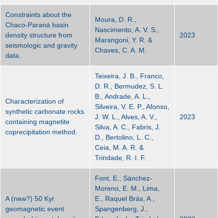
Constraints about the
Moura, D. R.,
Chaco-Paraná basin
Nascimento, A. V. S.,
density structure from
2023
Marangoni, Y. R. &
seismologic and gravity
Chaves, C. A. M.
data.
Teixeira, J. B., Franco,
D. R., Bermudez, S. L.
B., Andrade, A. L.,
Characterization of
Silveira, V. E. P., Afonso,
synthetic carbonate rocks
J. W. L., Alves, A. V.,
2023
containing magnetite
Silva, A. C., Fabris, J.
coprecipitation method.
D., Bertolino, L. C.,
Ceia, M. A. R. &
Trindade, R. I. F.
Font, E., Sánchez-
Moreno, E. M., Lima,
A (new?) 50 Kyr
E., Raquel Brás, A.,
geomagnetic event
Spangenberg, J.,