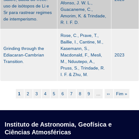
Afonso, J. W. L.,
uso de isótopos de Li e
Guacaneme, C.,
Sr para rastrear regimes
Amorim, K. & Trindade,
de intemperismo.
R. I. F. D.
Rose, C., Prave, T.,
Baillie, I., Cantine, M.,
Grinding through the
Kasemann, S.,
Ediacaran-Cambrian
Macdonald, F., Mesli,
2023
Transition.
M., Nduutepo, A.,
Pruss, S., Trindade, R.
I. F. & Zhu, M.
Paginação
Página
1
Page
2
Page
3
Page
4
Page
5
Page
6
Page
7
Page
8
Page
9
…
Próxima
››
Última
Fim »
atual
página
página
Instituto de Astronomia, Geofísica e
Ciências Atmosféricas