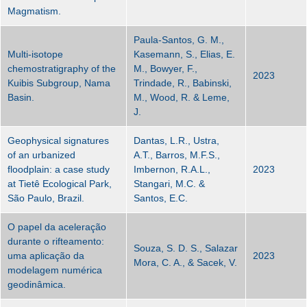
Magmatism.
Paula-Santos, G. M.,
Multi-isotope
Kasemann, S., Elias, E.
chemostratigraphy of the
M., Bowyer, F.,
2023
Kuibis Subgroup, Nama
Trindade, R., Babinski,
Basin.
M., Wood, R. & Leme,
J.
Geophysical signatures
Dantas, L.R., Ustra,
of an urbanized
A.T., Barros, M.F.S.,
floodplain: a case study
Imbernon, R.A.L.,
2023
at Tietê Ecological Park,
Stangari, M.C. &
São Paulo, Brazil.
Santos, E.C.
O papel da aceleração
durante o rifteamento:
Souza, S. D. S., Salazar
uma aplicação da
2023
Mora, C. A., & Sacek, V.
modelagem numérica
geodinâmica.