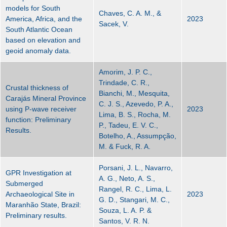
models for South
Chaves, C. A. M., &
America, Africa, and the
2023
Sacek, V.
South Atlantic Ocean
based on elevation and
geoid anomaly data.
Amorim, J. P. C.,
Trindade, C. R.,
Crustal thickness of
Bianchi, M., Mesquita,
Carajás Mineral Province
C. J. S., Azevedo, P. A.,
using P-wave receiver
2023
Lima, B. S., Rocha, M.
function: Preliminary
P., Tadeu, E. V. C.,
Results.
Botelho, A., Assumpção,
M. & Fuck, R. A.
Porsani, J. L., Navarro,
GPR Investigation at
A. G., Neto, A. S.,
Submerged
Rangel, R. C., Lima, L.
Archaeological Site in
2023
G. D., Stangari, M. C.,
Maranhão State, Brazil:
Souza, L. A. P. &
Preliminary results.
Santos, V. R. N.