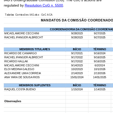
IAG's Undergraduate Comission (CG). The CoC's actions are
regulated by
Resolution CoG n. 5500
.