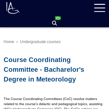
Skip
Navegação
to
principal
main
content
Home
Undergraduate courses
>
Breadcrumb
Course Coordinating
Committee - Bacharelor's
Degree in Meteorology
The Course Coordinating Committees (CoC) resolve matters
related to the course's didactic and pedagogical topics, assisting