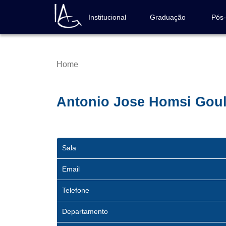
Skip
to
Institucional
Graduação
Pós
Navegação
main
principal
content
Home
Breadcrumb
Antonio Jose Homsi Goul
Sala
Email
Telefone
Departamento