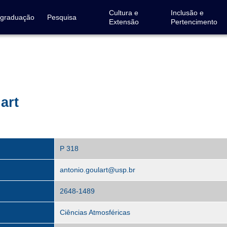
Cultura e
Inclusão e
-graduação
Pesquisa
Extensão
Pertencimento
art
P 318
antonio.goulart@usp.br
2648-1489
Ciências Atmosféricas